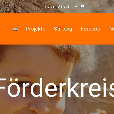
Folgen Sie uns
Projekte
Stiftung
Förderer
N
<img src="data:image/png;base64,iV
Förderkrei