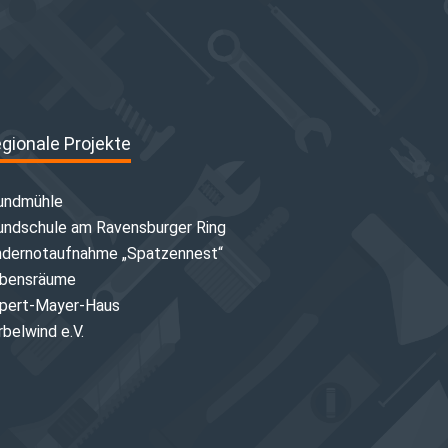
gionale Projekte
undmühle
undschule am Ravensburger Ring
ndernotaufnahme „Spatzennest“
bensräume
pert-Mayer-Haus
rbelwind e.V.