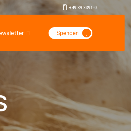
+49 89 8391-0
ewsletter
Spenden
BORw0KGgoAAAANSUhEUgAAABAAAAALCAMAAABBPP0
s