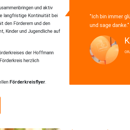
 zusammenbringen und aktiv
e langfristige Kontinuität bei
"Ich bin immer gl
t den Förderern und den
und sage danke."
t, Kinder und Jugendliche auf
K
OR
örderkreises der Hoffmann
örderkreis herzlich
ellen
Förderkreisflyer
.