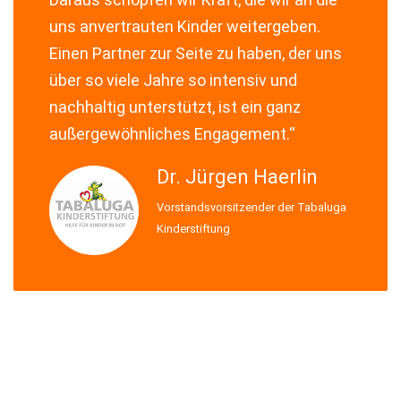
uns anvertrauten Kinder weitergeben.
Einen Partner zur Seite zu haben, der uns
über so viele Jahre so intensiv und
nachhaltig unterstützt, ist ein ganz
außergewöhnliches Engagement.“
Dr. Jürgen Haerlin
Vorstandsvorsitzender der Tabaluga
Kinderstiftung