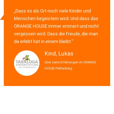
„Dass es als Ort noch viele Kinder und
Menschen begeistern wird. Und dass das
ORANGE HOUSE immer erinnert und nicht
vergessen wird. Dass die Freude, die man
da erlebt hat in einem bleibt.“
Kind, Lukas
über seine Erfahrungen im ORANGE
HOUSE Peißenberg