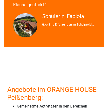
Klasse gestärkt.“
Schülerin, Fabiola
über ihre Erfahrungen im Schulprojekt
SUhEUgAAABAAAAALCAMAAABBPP0LAAAAt1BMVEWSmb66z
Angebote im ORANGE HOUSE
Peißenberg:
Gemeinsame Aktivitäten in den Bereichen