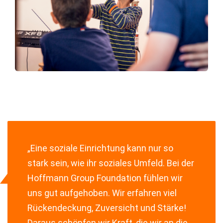
„Eine soziale Einrichtung kann nur so
stark sein, wie ihr soziales Umfeld. Bei der
Hoffmann Group Foundation fühlen wir
uns gut aufgehoben. Wir erfahren viel
Rückendeckung, Zuversicht und Stärke!
Daraus schöpfen wir Kraft, die wir an die