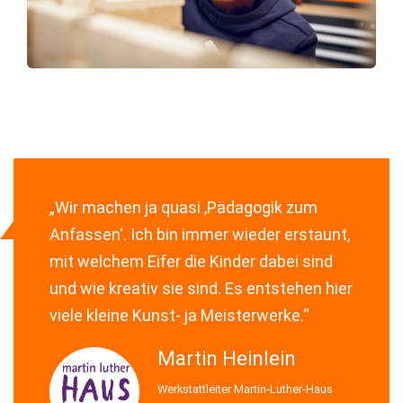
„Wir machen ja quasi ‚Pädagogik zum
Anfassen‘. Ich bin immer wieder erstaunt,
mit welchem Eifer die Kinder dabei sind
und wie kreativ sie sind. Es entstehen hier
viele kleine Kunst- ja Meisterwerke.“
Martin Heinlein
Werkstattleiter Martin-Luther-Haus