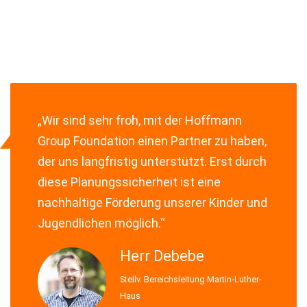
„Wir sind sehr froh, mit der Hoffmann
Group Foundation einen Partner zu haben,
der uns langfristig unterstützt. Erst durch
diese Planungssicherheit ist eine
nachhaltige Förderung unserer Kinder und
Jugendlichen möglich.“
Herr Debebe
Stellv. Bereichsleitung Martin-Luther-
Haus